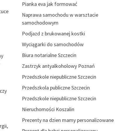
–
Pianka eva jak formować
tuce
Naprawa samochodu w warsztacie
samochodowym
Podjazd z brukowanej kostki
Wyciągarki do samochodów
Biura notarialne Szczecin
my
w
Zastrzyk antyalkoholowy Poznań
Przedszkole niepubliczne Szczecin
Przedszkola publiczne Szczecin
czy
Przedszkole niepubliczne Szczecin
Nieruchomości Koszalin
Prezenty na dzien mamy personalizowane
gii,
Prezent dla babci personalizowany