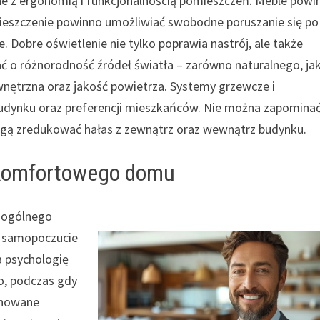
ne z ergonomią i funkcjonalnością pomieszczeń. Meble powi
ieszczenie powinno umożliwiać swobodne poruszanie się po
Dobre oświetlenie nie tylko poprawia nastrój, ale także
 o różnorodność źródeł światła – zarówno naturalnego, jak
nętrzna oraz jakość powietrza. Systemy grzewcze i
udynku oraz preferencji mieszkańców. Nie można zapomina
gą zredukować hałas z zewnątrz oraz wewnątrz budynku.
 komfortowego domu
 ogólnego
e samopoczucie
a psychologię
o, podczas gdy
tonowane