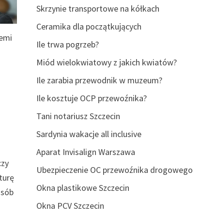
Skrzynie transportowe na kółkach
Ceramika dla początkujących
emi
Ile trwa pogrzeb?
Miód wielokwiatowy z jakich kwiatów?
Ile zarabia przewodnik w muzeum?
Ile kosztuje OCP przewoźnika?
Tani notariusz Szczecin
Sardynia wakacje all inclusive
Aparat Invisalign Warszawa
czy
Ubezpieczenie OC przewoźnika drogowego
turę
Okna plastikowe Szczecin
osób
Okna PCV Szczecin