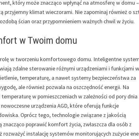
ement, który może znacząco wpłynąć na atmosferę w domu 
ą przyjemny klimat wieczorami. Nie zapominaj również o sz
ą ozdobą ścian oraz przypomnieniem ważnych chwil w życiu.
omfort w Twoim domu
ą rolę w tworzeniu komfortowego domu. Inteligentne syste
ają zdalne sterowanie różnymi urządzeniami i funkcjami 
etlenie, temperaturę, a nawet systemy bezpieczeństwa za
wygodę, ale również pozwala na oszczędność energii. Na
emperaturę w pomieszczeniach w zależności od pory dnia 
owoczesne urządzenia AGD, które oferują funkcje
odowiska. Oprócz tego, technologie związane z jakością
ą znacząco poprawić komfort życia, zwłaszcza dla osób z
 rozważyć instalację systemów monitorujących zużycie ener