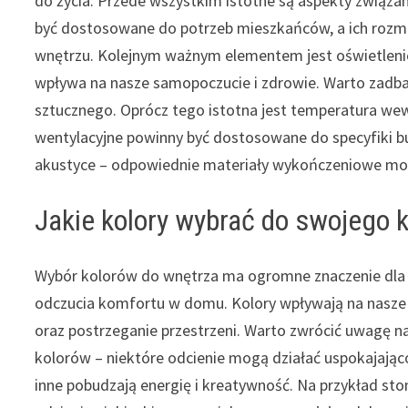
do życia. Przede wszystkim istotne są aspekty związa
być dostosowane do potrzeb mieszkańców, a ich rozm
wnętrzu. Kolejnym ważnym elementem jest oświetlenie. 
wpływa na nasze samopoczucie i zdrowie. Warto zadbać
sztucznego. Oprócz tego istotna jest temperatura wew
wentylacyjne powinny być dostosowane do specyfiki b
akustyce – odpowiednie materiały wykończeniowe mo
Jakie kolory wybrać do swojego
Wybór kolorów do wnętrza ma ogromne znaczenie dla
odczucia komfortu w domu. Kolory wpływają na nasz
oraz postrzeganie przestrzeni. Warto zwrócić uwagę n
kolorów – niektóre odcienie mogą działać uspokajając
inne pobudzają energię i kreatywność. Na przykład s