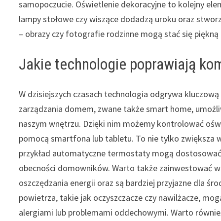
samopoczucie. Oświetlenie dekoracyjne to kolejny el
lampy stołowe czy wiszące dodadzą uroku oraz stworz
– obrazy czy fotografie rodzinne mogą stać się piękn
Jakie technologie poprawiają k
W dzisiejszych czasach technologia odgrywa kluczow
zarządzania domem, zwane także smart home, umożliwi
naszym wnętrzu. Dzięki nim możemy kontrolować oświ
pomocą smartfona lub tabletu. To nie tylko zwiększa 
przykład automatyczne termostaty mogą dostosować t
obecności domowników. Warto także zainwestować w n
oszczędzania energii oraz są bardziej przyjazne dla śr
powietrza, takie jak oczyszczacze czy nawilżacze, mog
alergiami lub problemami oddechowymi. Warto również