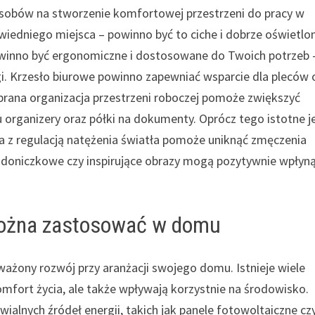
posobów na stworzenie komfortowej przestrzeni do pracy w
dniego miejsca – powinno być to ciche i dobrze oświetlo
 powinno być ergonomiczne i dostosowane do Twoich potrzeb 
i. Krzesło biurowe powinno zapewniać wsparcie dla pleców 
brana organizacja przestrzeni roboczej pomoże zwiększyć
organizery oraz półki na dokumenty. Oprócz tego istotne j
a z regulacją natężenia światła pomoże uniknąć zmęczenia
y doniczkowe czy inspirujące obrazy mogą pozytywnie wpłyn
 można zastosować w domu
ażony rozwój przy aranżacji swojego domu. Istnieje wiele
omfort życia, ale także wpływają korzystnie na środowisko.
lnych źródeł energii, takich jak panele fotowoltaiczne cz