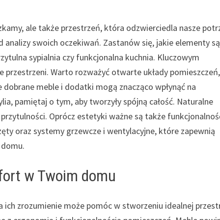
amy, ale także przestrzeń, która odzwierciedla nasze potr
od analizy swoich oczekiwań. Zastanów się, jakie elementy są
rzytulna sypialnia czy funkcjonalna kuchnia. Kluczowym
 przestrzeni. Warto rozważyć otwarte układy pomieszczeń
ze dobrane meble i dodatki mogą znacząco wpłynąć na
lia, pamiętaj o tym, aby tworzyły spójną całość. Naturalne
i przytulności. Oprócz estetyki ważne są także funkcjonalność
zęty oraz systemy grzewcze i wentylacyjne, które zapewnią
m domu.
mfort w Twoim domu
ich zrozumienie może pomóc w stworzeniu idealnej przest