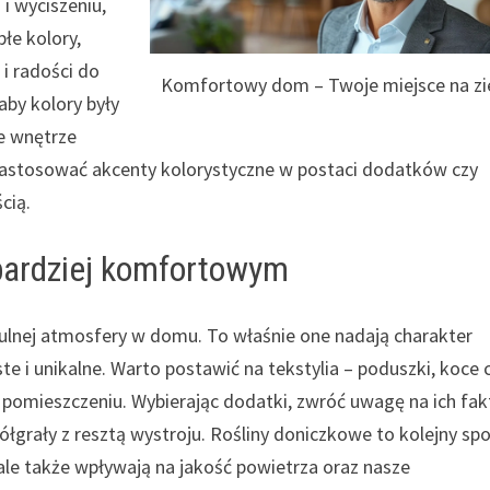
 i wyciszeniu,
płe kolory,
i radości do
Komfortowy dom – Twoje miejsce na zi
aby kolory były
że wnętrze
 zastosować akcenty kolorystyczne w postaci dodatków czy
cią.
 bardziej komfortowym
ulnej atmosfery w domu. To właśnie one nadają charakter
ste i unikalne. Warto postawić na tekstylia – poduszki, koce 
pomieszczeniu. Wybierając dodatki, zwróć uwagę na ich fak
łgrały z resztą wystroju. Rośliny doniczkowe to kolejny sp
 ale także wpływają na jakość powietrza oraz nasze