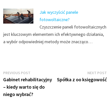
Jak wyczyścić panele
fotowoltaiczne?
Czyszczenie paneli fotowoltaicznych
jest kluczowym elementem ich efektywnego działania,
a wybór odpowiedniej metody może znacząco…
Nawigacja
Previous
N
PREVIOUS POST
NEXT POST
post:
p
Gabinet rehabilitacyjny
Spółka z oo księgowość
wpisu
– kiedy warto się do
niego wybrać?