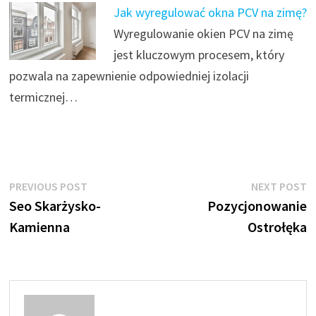
Jak wyregulować okna PCV na zimę?
Wyregulowanie okien PCV na zimę
jest kluczowym procesem, który
pozwala na zapewnienie odpowiedniej izolacji
termicznej…
Nawigacja
Previous
N
PREVIOUS POST
NEXT POST
post:
p
Seo Skarżysko-
Pozycjonowanie
wpisu
Kamienna
Ostrołęka