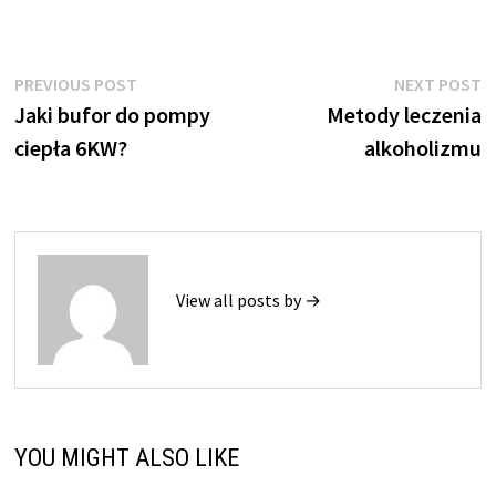
Nawigacja
Previous
N
PREVIOUS POST
NEXT POST
post:
p
Jaki bufor do pompy
Metody leczenia
wpisu
ciepła 6KW?
alkoholizmu
View all posts by →
YOU MIGHT ALSO LIKE