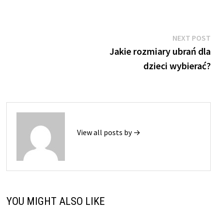
Nawigacja
N
NEXT POST
p
Jakie rozmiary ubrań dla
wpisu
dzieci wybierać?
View all posts by →
YOU MIGHT ALSO LIKE