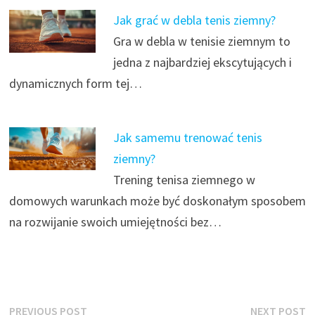
Jak grać w debla tenis ziemny?
Gra w debla w tenisie ziemnym to
jedna z najbardziej ekscytujących i
dynamicznych form tej…
Jak samemu trenować tenis
ziemny?
Trening tenisa ziemnego w
domowych warunkach może być doskonałym sposobem
na rozwijanie swoich umiejętności bez…
Nawigacja
Previous
N
PREVIOUS POST
NEXT POST