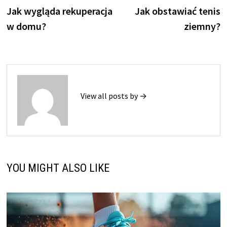
post:
p
Jak wygląda rekuperacja
Jak obstawiać tenis
wpisu
w domu?
ziemny?
View all posts by →
YOU MIGHT ALSO LIKE