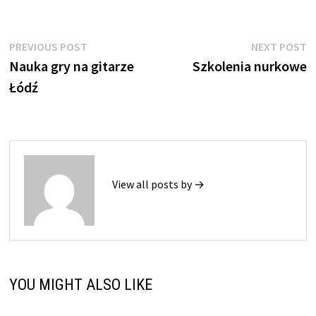
Nawigacja
Previous
N
PREVIOUS POST
NEXT POST
post:
p
Nauka gry na gitarze
Szkolenia nurkowe
wpisu
Łódź
View all posts by →
YOU MIGHT ALSO LIKE