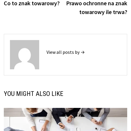
post:
p
Co to znak towarowy?
Prawo ochronne na znak
wpisu
towarowy ile trwa?
View all posts by →
YOU MIGHT ALSO LIKE