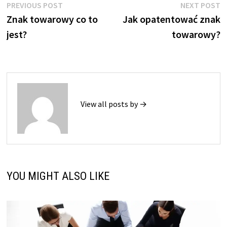
Nawigacja
Previous
N
PREVIOUS POST
NEXT POST
post:
p
Znak towarowy co to
Jak opatentować znak
wpisu
jest?
towarowy?
View all posts by →
YOU MIGHT ALSO LIKE