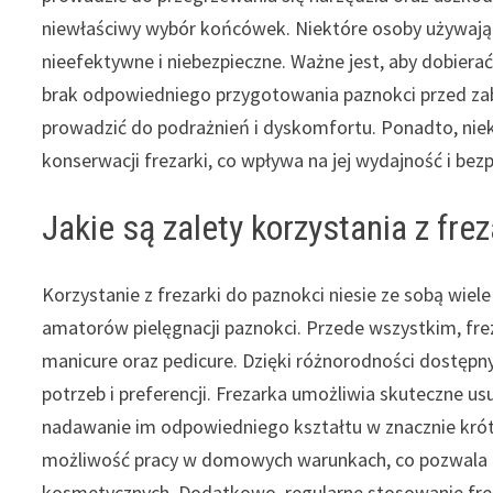
niewłaściwy wybór końcówek. Niektóre osoby używają
nieefektywne i niebezpieczne. Ważne jest, aby dobier
brak odpowiedniego przygotowania paznokci przed zab
prowadzić do podrażnień i dyskomfortu. Ponadto, niek
konserwacji frezarki, co wpływa na jej wydajność i be
Jakie są zalety korzystania z fre
Korzystanie z frezarki do paznokci niesie ze sobą wiele
amatorów pielęgnacji paznokci. Przede wszystkim, fre
manicure oraz pedicure. Dzięki różnorodności dostę
potrzeb i preferencji. Frezarka umożliwia skuteczne u
nadawanie im odpowiedniego kształtu w znacznie króts
możliwość pracy w domowych warunkach, co pozwala za
kosmetycznych. Dodatkowo, regularne stosowanie freza