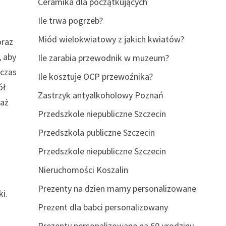
Ceramika dla początkujących
Ile trwa pogrzeb?
Miód wielokwiatowy z jakich kwiatów?
oraz
, aby
Ile zarabia przewodnik w muzeum?
dczas
Ile kosztuje OCP przewoźnika?
ół
Zastrzyk antyalkoholowy Poznań
waż
Przedszkole niepubliczne Szczecin
Przedszkola publiczne Szczecin
Przedszkole niepubliczne Szczecin
Nieruchomości Koszalin
Prezenty na dzien mamy personalizowane
i.
Prezent dla babci personalizowany
Prezenty personalizowane na 60 urodziny