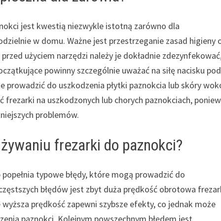
nokci jest kwestią niezwykle istotną zarówno dla
odzielnie w domu. Ważne jest przestrzeganie zasad higieny 
przed użyciem narzędzi należy je dokładnie zdezynfekować
początkujące powinny szczególnie uważać na siłę nacisku po
że prowadzić do uszkodzenia płytki paznokcia lub skóry wok
ć frezarki na uszkodzonych lub chorych paznokciach, ponie
niejszych problemów.
używaniu frezarki do paznokci?
ób popełnia typowe błędy, które mogą prowadzić do
zęstszych błędów jest zbyt duża prędkość obrotowa frezark
e wyższa prędkość zapewni szybsze efekty, co jednak może
dzenia paznokci. Kolejnym powszechnym błędem jest