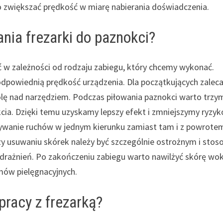
o zwiększać prędkość w miarę nabierania doświadczenia.
ania frezarki do paznokci?
ć w zależności od rodzaju zabiegu, który chcemy wykonać.
odpowiednią prędkość urządzenia. Dla początkujących zaleca
olę nad narzędziem. Podczas piłowania paznokci warto trzy
cia. Dzięki temu uzyskamy lepszy efekt i zmniejszymy ryzyk
nywanie ruchów w jednym kierunku zamiast tam i z powrotem
zy usuwaniu skórek należy być szczególnie ostrożnym i sto
rażnień. Po zakończeniu zabiegu warto nawilżyć skórę wo
mów pielęgnacyjnych.
pracy z frezarką?