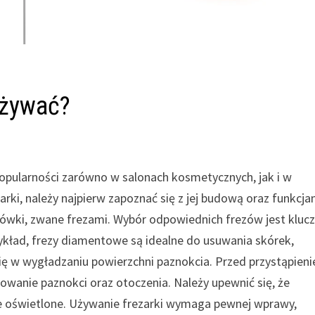
używać?
popularności zarówno w salonach kosmetycznych, jak i w
ki, należy najpierw zapoznać się z jej budową oraz funkcja
ńcówki, zwane frezami. Wybór odpowiednich frezów jest kluc
ykład, frezy diamentowe są idealne do usuwania skórek,
ię w wygładzaniu powierzchni paznokcia. Przed przystąpien
wanie paznokci oraz otoczenia. Należy upewnić się, że
rze oświetlone. Używanie frezarki wymaga pewnej wprawy,