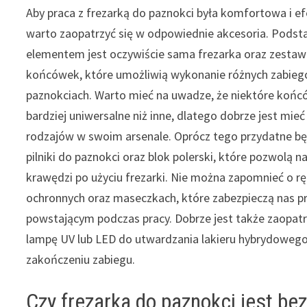
Aby praca z frezarką do paznokci była komfortowa i e
warto zaopatrzyć się w odpowiednie akcesoria. Pod
elementem jest oczywiście sama frezarka oraz zesta
końcówek, które umożliwią wykonanie różnych zabie
paznokciach. Warto mieć na uwadze, że niektóre końc
bardziej uniwersalne niż inne, dlatego dobrze jest mieć 
rodzajów w swoim arsenale. Oprócz tego przydatne b
pilniki do paznokci oraz blok polerski, które pozwolą 
krawędzi po użyciu frezarki. Nie można zapomnieć o r
ochronnych oraz maseczkach, które zabezpieczą nas p
powstającym podczas pracy. Dobrze jest także zaopatr
lampę UV lub LED do utwardzania lakieru hybrydoweg
zakończeniu zabiegu.
Czy frezarka do paznokci jest be