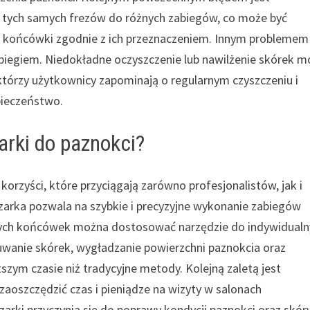
 tych samych frezów do różnych zabiegów, co może być
ać końcówki zgodnie z ich przeznaczeniem. Innym problemem 
iegiem. Niedokładne oczyszczenie lub nawilżenie skórek m
tórzy użytkownicy zapominają o regularnym czyszczeniu i
zpieczeństwo.
zarki do paznokci?
 korzyści, które przyciągają zarówno profesjonalistów, jak i
zarka pozwala na szybkie i precyzyjne wykonanie zabiegów
pnych końcówek można dostosować narzędzie do indywidual
suwanie skórek, wygładzanie powierzchni paznokcia oraz
zym czasie niż tradycyjne metody. Kolejną zaletą jest
oszczędzić czas i pieniądze na wizyty w salonach
rki przyczynia się do poprawy kondycji paznokci oraz skór