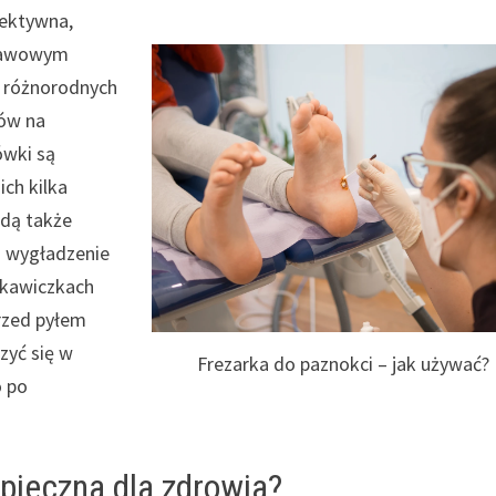
fektywna,
stawowym
w różnorodnych
gów na
ówki są
ich kilka
ędą także
na wygładzenie
ękawiczkach
rzed pyłem
zyć się w
Frezarka do paznokci – jak używać?
o po
zpieczna dla zdrowia?