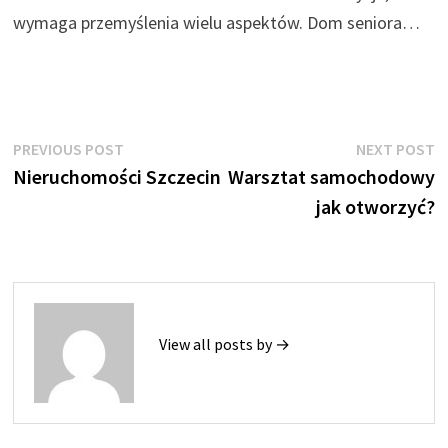
wymaga przemyślenia wielu aspektów. Dom seniora…
Nawigacja
Previous
N
PREVIOUS POST
NEXT POST
post:
p
Nieruchomości Szczecin
Warsztat samochodowy
wpisu
jak otworzyć?
View all posts by →