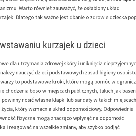
rganizmu. Warto również zauważyć, że osłabiony układ
zajek. Dlatego tak ważne jest dbanie o zdrowie dziecka po
wstawaniu kurzajek u dzieci
owe dla utrzymania zdrowej skóry i uniknięcia nieprzyjemny
 należy nauczyć dzieci podstawowych zasad higieny osobiste
 twarzy to podstawowe kroki, które mogą pomóc w ogranicz
e chodzenia boso w miejscach publicznych, takich jak basen
i powinny nosić własne klapki lub sandały w takich miejscach
l życia, który wzmacnia układ odpornościowy. Odpowiednia
ktywność fizyczna mogą znacząco wpłynąć na odporność
ka i reagować na wszelkie zmiany, aby szybko podjąć