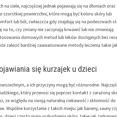
na ciele, najczęściej jednak pojawiają się na dłoniach oraz
o szorstkiej powierzchni, które mogą być koloru skóry lub
fort lub ból, zwłaszcza gdy znajdują się na podeszwach s
 na to, czy zmiany nie zaczynają krwawić lub nie zmieniają
ch stosowania domowych metod lub leków dostępnych bez rece
oże zalecić bardziej zaawansowane metody leczenia takie ja
jawiania się kurzajek u dzieci
 powszechnym, a ich przyczyny mogą być różnorodne. Najczęśc
udzkiego, który przenosi się poprzez kontakt z zarażoną sk
ci, ze względu na swoją naturalną ciekawość i skłonność do
e. Wspólne korzystanie z takich miejsc jak baseny, sauny cz
to, dzieci często mają uszkodzenia skóry, takie jak zadrapani