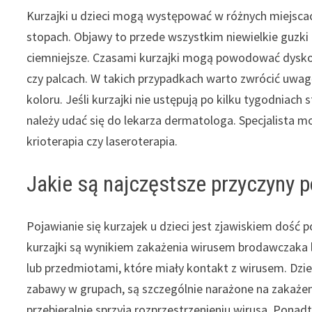
Kurzajki u dzieci mogą występować w różnych miejscach 
stopach. Objawy to przede wszystkim niewielkie guzki 
ciemniejsze. Czasami kurzajki mogą powodować dyskom
czy palcach. W takich przypadkach warto zwrócić uwagę
koloru. Jeśli kurzajki nie ustępują po kilku tygodnia
należy udać się do lekarza dermatologa. Specjalista m
krioterapia czy laseroterapia.
Jakie są najczęstsze przyczyny po
Pojawianie się kurzajek u dzieci jest zjawiskiem dość
kurzajki są wynikiem zakażenia wirusem brodawczaka l
lub przedmiotami, które miały kontakt z wirusem. Dzie
zabawy w grupach, są szczególnie narażone na zakażeni
przebieralnie sprzyja rozprzestrzenieniu wirusa. Ponad