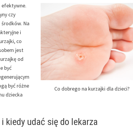
 i efektywne.
yny czy
h środków. Na
kteryjne i
rzajki, co
osobem jest
kurzajkę od
że być
egenerującym
ogą być różne
Co dobrego na kurzajki dla dzieci?
mu dziecka
 i kiedy udać się do lekarza