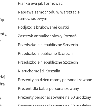
Pianka eva jak formować
Naprawa samochodu w warsztacie
samochodowym
tóp
Podjazd z brukowanej kostki
pty,
Zastrzyk antyalkoholowy Poznań
k
Przedszkole niepubliczne Szczecin
Przedszkola publiczne Szczecin
Przedszkole niepubliczne Szczecin
Nieruchomości Koszalin
iej
Prezenty na dzien mamy personalizowane
órą
Prezent dla babci personalizowany
Prezenty personalizowane na 60 urodziny
y
a
Prezenty personalizowane na 60 urodziny