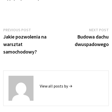
Nawigacja
Previous
N
PREVIOUS POST
NEXT POST
post:
p
Jakie pozwolenia na
Budowa dachu
wpisu
warsztat
dwuspadowego
samochodowy?
View all posts by →