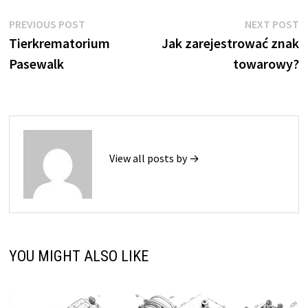
Nawigacja
Previous
N
PREVIOUS POST
NEXT POST
post:
p
Tierkrematorium
Jak zarejestrować znak
wpisu
Pasewalk
towarowy?
View all posts by →
YOU MIGHT ALSO LIKE