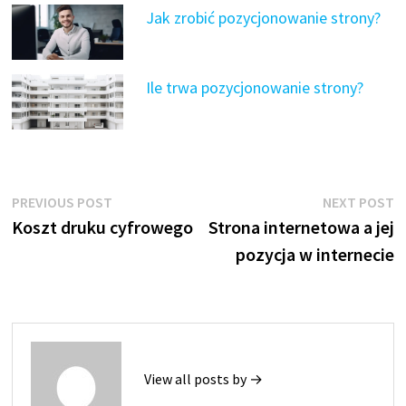
Jak zrobić pozycjonowanie strony?
Ile trwa pozycjonowanie strony?
Nawigacja
Previous
N
PREVIOUS POST
NEXT POST
post:
p
Koszt druku cyfrowego
Strona internetowa a jej
wpisu
pozycja w internecie
View all posts by →