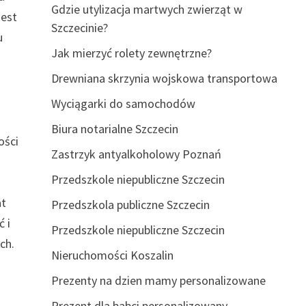
Gdzie utylizacja martwych zwierząt w
jest
Szczecinie?
u
Jak mierzyć rolety zewnętrzne?
Drewniana skrzynia wojskowa transportowa
Wyciągarki do samochodów
Biura notarialne Szczecin
ości
Zastrzyk antyalkoholowy Poznań
Przedszkole niepubliczne Szczecin
at
Przedszkola publiczne Szczecin
ć i
Przedszkole niepubliczne Szczecin
ch.
Nieruchomości Koszalin
Prezenty na dzien mamy personalizowane
Prezent dla babci personalizowany