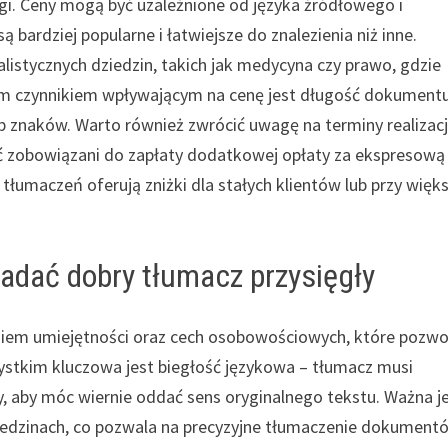
gi. Ceny mogą być uzależnione od języka źródłowego i
bardziej popularne i łatwiejsze do znalezienia niż inne.
istycznych dziedzin, takich jak medycyna czy prawo, gdzie
ym czynnikiem wpływającym na cenę jest długość dokument
ub znaków. Warto również zwrócić uwagę na terminy realizacj
ć zobowiązani do zapłaty dodatkowej opłaty za ekspresową
 tłumaczeń oferują zniżki dla stałych klientów lub przy więk
iadać dobry tłumacz przysięgły
giem umiejętności oraz cech osobowościowych, które pozwo
stkim kluczowa jest biegłość językowa – tłumacz musi
y, aby móc wiernie oddać sens oryginalnego tekstu. Ważna j
iedzinach, co pozwala na precyzyjne tłumaczenie dokument