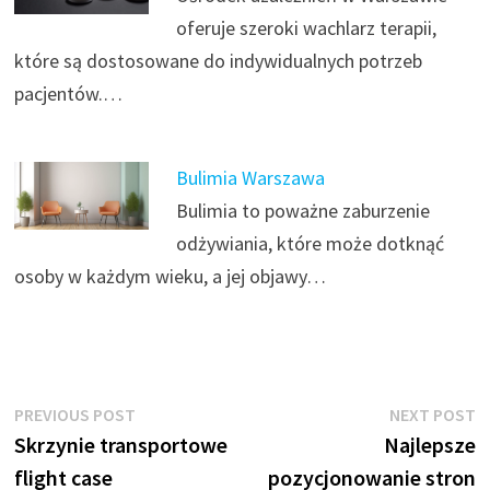
oferuje szeroki wachlarz terapii,
które są dostosowane do indywidualnych potrzeb
pacjentów.…
Bulimia Warszawa
Bulimia to poważne zaburzenie
odżywiania, które może dotknąć
osoby w każdym wieku, a jej objawy…
Nawigacja
Previous
N
PREVIOUS POST
NEXT POST
post:
p
Skrzynie transportowe
Najlepsze
wpisu
flight case
pozycjonowanie stron