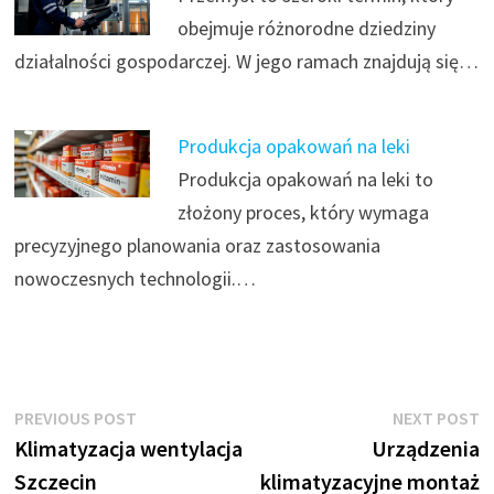
obejmuje różnorodne dziedziny
działalności gospodarczej. W jego ramach znajdują się…
Produkcja opakowań na leki
Produkcja opakowań na leki to
złożony proces, który wymaga
precyzyjnego planowania oraz zastosowania
nowoczesnych technologii.…
Nawigacja
Previous
N
PREVIOUS POST
NEXT POST
post:
p
Klimatyzacja wentylacja
Urządzenia
wpisu
Szczecin
klimatyzacyjne montaż