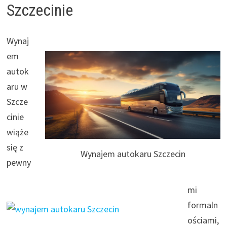
Szczecinie
Wynaj
em
autok
aru w
Szcze
cinie
wiąże
się z
Wynajem autokaru Szczecin
pewny
mi
formaln
ościami,