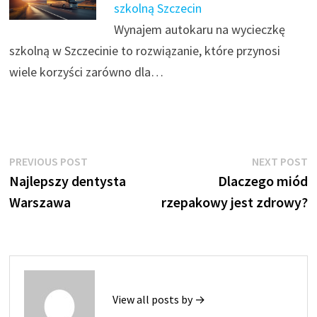
szkolną Szczecin
Wynajem autokaru na wycieczkę
szkolną w Szczecinie to rozwiązanie, które przynosi
wiele korzyści zarówno dla…
Nawigacja
Previous
N
PREVIOUS POST
NEXT POST
post:
p
Najlepszy dentysta
Dlaczego miód
wpisu
Warszawa
rzepakowy jest zdrowy?
View all posts by →