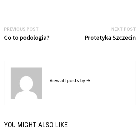
Nawigacja
Previous
N
PREVIOUS POST
NEXT POST
post:
p
Co to podologia?
Protetyka Szczecin
wpisu
View all posts by →
YOU MIGHT ALSO LIKE