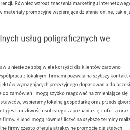
kurencji. Również wzrost znaczenia marketingu internetoweg
w materiały promocyjne wspierające działania online, takie j
alnych usług poligraficznych we
awiu niesie ze sobą wiele korzyści dla klientów zarówno
współpraca z lokalnymi firmami pozwala na szybszy kontakt 
i projektów wymagających precyzyjnego dopasowania do ocze
cie do zamówień i mogą szybko reagować na zmieniające się
ostawców, wspieramy lokalną gospodarkę oraz przedsiębior
etą jest możliwość osobistego zapoznania się z ofertą oraz
firmy. Klienci mogą również liczyć na szybsze terminy realiz
lne firmy często oferują atrakcyjne promocje dla stałych