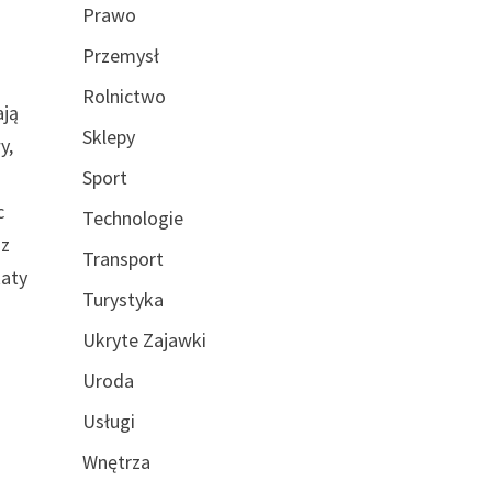
Prawo
Przemysł
Rolnictwo
ają
Sklepy
y,
Sport
c
Technologie
 z
Transport
katy
Turystyka
Ukryte Zajawki
Uroda
Usługi
Wnętrza