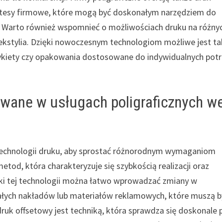
notesy firmowe, które mogą być doskonałym narzędziem do
. Warto również wspomnieć o możliwościach druku na różny
tekstylia. Dzięki nowoczesnym technologiom możliwe jest t
ykiety czy opakowania dostosowane do indywidualnych pot
owane w usługach poligraficznych w
h technologii druku, aby sprostać różnorodnym wymaganiom
etod, która charakteryzuje się szybkością realizacji oraz
ęki tej technologii można łatwo wprowadzać zmiany w
małych nakładów lub materiałów reklamowych, które muszą b
ruk offsetowy jest techniką, która sprawdza się doskonale 