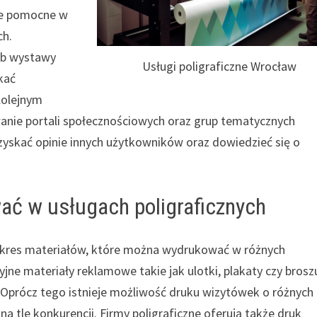
le pomocne w
ch.
ub wystawy
Usługi poligraficzne Wrocław
kać
Kolejnym
iwanie portali społecznościowych oraz grup tematycznych
uzyskać opinie innych użytkowników oraz dowiedzieć się o
ać w usługach poligraficznych
zakres materiałów, które można wydrukować w różnych
jne materiały reklamowe takie jak ulotki, plakaty czy broszu
 Oprócz tego istnieje możliwość druku wizytówek o różnych
na tle konkurencji. Firmy poligraficzne oferują także druk