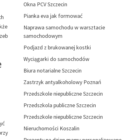
Okna PCV Szczecin
Pianka eva jak formować
ch
akże
Naprawa samochodu w warsztacie
rzeb
samochodowym
Podjazd z brukowanej kostki
Wyciągarki do samochodów
e
Biura notarialne Szczecin
Zastrzyk antyalkoholowy Poznań
Przedszkole niepubliczne Szczecin
Przedszkola publiczne Szczecin
Przedszkole niepubliczne Szczecin
yć
Nieruchomości Koszalin
przy
Prezenty na dzien mamy personalizowane