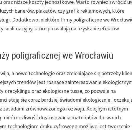
u oraz niższe koszty jednostkowe. Warto również zwrócić 
dużych banerów, plakatów czy grafik reklamowych, które
sługi. Dodatkowo, niektóre firmy poligraficzne we Wrocławi
 czy sublimacyjny, które pozwalają na uzyskanie efektów
nży poligraficznej we Wrocławiu
wija, a nowe technologie oraz zmieniające się potrzeby kli
iejszych trendów jest rosnące zainteresowanie ekologiczny
ły z recyklingu oraz ekologiczne tusze, co pozwala na
i stają się coraz bardziej świadomi ekologicznie i oczekuj
o z zasadami zrównoważonego rozwoju. Kolejnym istotnym
gną mieć możliwość dostosowania materiałów do swoich
esnym technologiom druku cyfrowego możliwe jest tworzenie