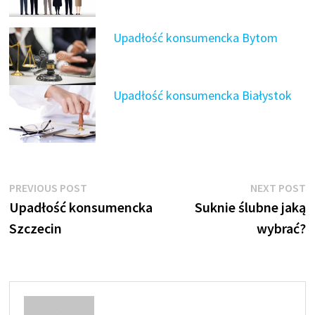
Upadłość konsumencka Bytom
Upadłość konsumencka Białystok
Nawigacja
Previous
N
PREVIOUS POST
NEXT POST
post:
p
Upadłość konsumencka
Suknie ślubne jaką
wpisu
Szczecin
wybrać?