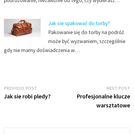
podróżowanie, niezależnie od tego, czy wybierasz…
Jak sie spakować do torby?
Pakowanie się do torby na podróż
może być wyzwaniem, szczególnie
gdy nie mamy doświadczenia w…
Nawigacja
Previous
N
PREVIOUS POST
NEXT POST
post:
p
Jak sie robi pledy?
Profesjonalne klucze
wpisu
warsztatowe