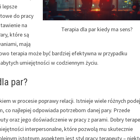
i lepsze
otowe do pracy
stawienie na
Terapia dla par kiedy ma sens?
ary, które są
waniami, mają
kowo terapia może być bardziej efektywna w przypadku
nabytych umiejętności w codziennym życiu.
la par?
iem w procesie poprawy relacji. Istnieje wiele różnych pode
m, co najlepiej odpowiada potrzebom danej pary. Przede
uty oraz jego doświadczenie w pracy z parami. Dobry terap
iejętności interpersonalne, które pozwolą mu skutecznie
olejnym istotnym aspektem jest styl pracy terapeuty – niekt