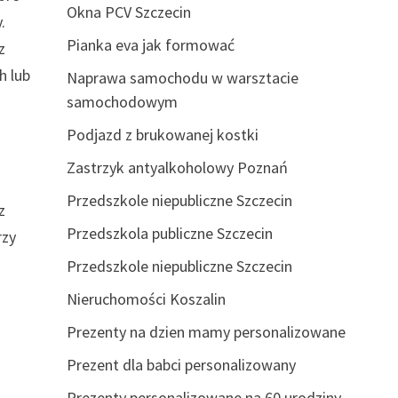
Okna PCV Szczecin
.
Pianka eva jak formować
z
h lub
Naprawa samochodu w warsztacie
samochodowym
Podjazd z brukowanej kostki
Zastrzyk antyalkoholowy Poznań
Przedszkole niepubliczne Szczecin
z
Przedszkola publiczne Szczecin
rzy
Przedszkole niepubliczne Szczecin
Nieruchomości Koszalin
Prezenty na dzien mamy personalizowane
Prezent dla babci personalizowany
Prezenty personalizowane na 60 urodziny