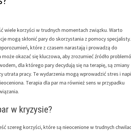
s?
eść wiele korzyści w trudnych momentach związku. Warto
uacje mogą skłonić pary do skorzystania z pomocy specjalisty.
ieporozumień, które z czasem narastają i prowadzą do
ia może okazać się kluczowa, aby zrozumieć źródło problemó
odem, dla którego pary decydują się na terapię, są zmiany
zy utrata pracy. Te wydarzenia mogą wprowadzić stres i napi
nieoceniona. Terapia dla par ma również sens w przypadku
wiązania.
par w kryzysie?
ieść szereg korzyści, które są nieocenione w trudnych chwila