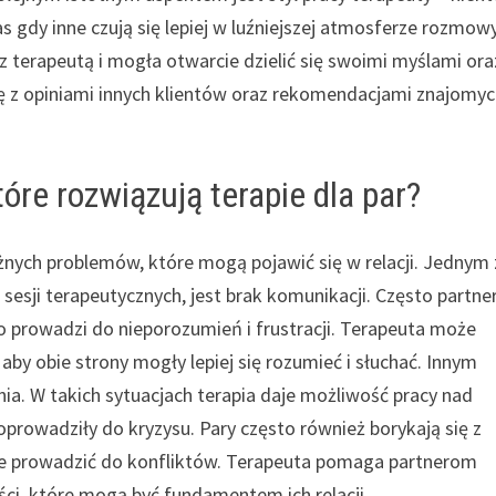
as gdy inne czują się lepiej w luźniejszej atmosferze rozmowy
z terapeutą i mogła otwarcie dzielić się swoimi myślami ora
ę z opiniami innych klientów oraz rekomendacjami znajomyc
óre rozwiązują terapie dla par?
żnych problemów, które mogą pojawić się w relacji. Jednym 
sesji terapeutycznych, jest brak komunikacji. Często partne
o prowadzi do nieporozumień i frustracji. Terapeuta może
y obie strony mogły lepiej się rozumieć i słuchać. Innym
a. W takich sytuacjach terapia daje możliwość pracy nad
prowadziły do kryzysu. Pary często również borykają się z
że prowadzić do konfliktów. Terapeuta pomaga partnerom
ści, które mogą być fundamentem ich relacji.