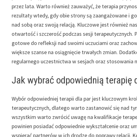
przez lata. Warto również zauważyć, że terapia przynos
rezultaty wtedy, gdy obie strony są zaangażowane i g
nad sobą oraz swoją relacją. Kluczowe jest również na
otwartość i szczerość podczas sesji terapeutycznych. P
gotowe do refleksji nad swoimi uczuciami oraz zacho
większe szanse na osiągnięcie trwałych zmian. Dodat
regularnego uczestnictwa w sesjach oraz stosowania 
Jak wybrać odpowiednią terapię d
Wybór odpowiedniej terapii dla par jest kluczowym krok
terapeutycznych, dlatego warto zastanowić się nad ty
wszystkim warto zwrócić uwagę na kwalifikacje terape
powinien posiadać odpowiednie wykształcenie oraz um
wspierać partnerów w ich drodze do poprawy relacji. K