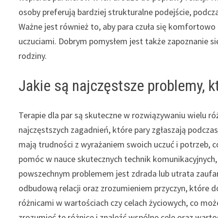
osoby preferują bardziej strukturalne podejście, podcz
Ważne jest również to, aby para czuła się komfortowo 
uczuciami. Dobrym pomysłem jest także zapoznanie si
rodziny.
Jakie są najczęstsze problemy, kt
Terapie dla par są skuteczne w rozwiązywaniu wielu ró
najczęstszych zagadnień, które pary zgłaszają podczas 
mają trudności z wyrażaniem swoich uczuć i potrzeb, c
pomóc w nauce skutecznych technik komunikacyjnych, ab
powszechnym problemem jest zdrada lub utrata zaufani
odbudową relacji oraz zrozumieniem przyczyn, które do
różnicami w wartościach czy celach życiowych, co mo
zrozumieć te różnice i znaleźć wspólne cele oraz warto