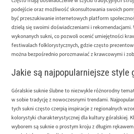
często mają doświadczenie w szyciu tradycyjnych stro
podejście oraz możliwość skonsultowania swoich pomy
być przeszukiwanie internetowych platform społeczno
dzielą się swoimi doświadczeniami i rekomendacjami. 
wykonanych sukni, co pozwoli ocenić umiejętności kr
festiwalach folklorystycznych, gdzie często prezentowa
można bezpośrednio porozmawiać z krawcowymi i zoba
Jakie są najpopularniejsze style
Góralskie suknie ślubne to niezwykle różnorodny temat
w sobie tradycję z nowoczesnymi trendami. Najpopularn
tych sukni często czerpią inspiracje z regionalnych wz
kolorystyki charakterystycznej dla kultury góralskiej. 
wyborem są suknie o prostym kroju z długim rękawem