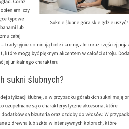
ygląd. Coraz
dobieniami czy
zęce typowe
Suknie ślubne góralskie gdzie uszyć?
lbanami lub
yzmu całej
– tradycyjnie dominują biele i kremy, ale coraz częściej poja
at, które mogą być pięknym akcentem w całości stroju. Doda
ć jej unikalnego charakteru.
ch sukni ślubnych?
 stylizacji ślubnej, a w przypadku góralskich sukni mają o
to uzupełniane są o charakterystyczne akcesoria, które
ych dodatków są biżuteria oraz ozdoby do włosów. W przypad
ane z drewna lub szkła w intensywnych kolorach, które