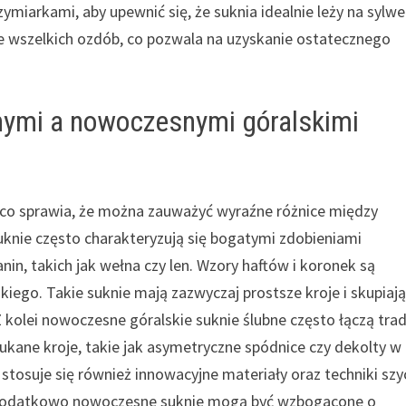
zymiarkami, aby upewnić się, że suknia idealnie leży na sylwe
e wszelkich ozdób, co pozwala na uzyskanie ostatecznego
jnymi a nowoczesnymi góralskimi
t, co sprawia, że można zauważyć wyraźne różnice między
knie często charakteryzują się bogatymi zdobieniami
n, takich jak wełna czy len. Wzory haftów i koronek są
kiego. Takie suknie mają zazwyczaj prostsze kroje i skupiają
kolei nowoczesne góralskie suknie ślubne często łączą trad
kane kroje, takie jak asymetryczne spódnice czy dekolty w
osuje się również innowacyjne materiały oraz techniki szyc
. Dodatkowo nowoczesne suknie mogą być wzbogacone o