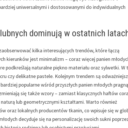
e bardziej uniwersalnymi i dostosowanymi do indywidualnych
ślubnych dominują w ostatnich latac
 zaobserwować kilka interesujących trendów, które łączą
ych kierunków jest minimalizm – coraz więcej panien młodyc
óre podkreślają naturalne piękno materiału oraz sylwetki. W
ecru czy delikatne pastele. Kolejnym trendem są odważniejs
raz bardziej popularne wśród przyszłych panien młodych pragn
 zmieniają się także wzory – zamiast klasycznych haftów cor
e naturą lub geometrycznymi kształtami. Warto również
w oraz lokalnych producentów tkanin, co wpisuje się w glo
odych decyduje się na personalizację swoich sukni poprze
h historią rodzinną lub osobistymi przeżyciami.