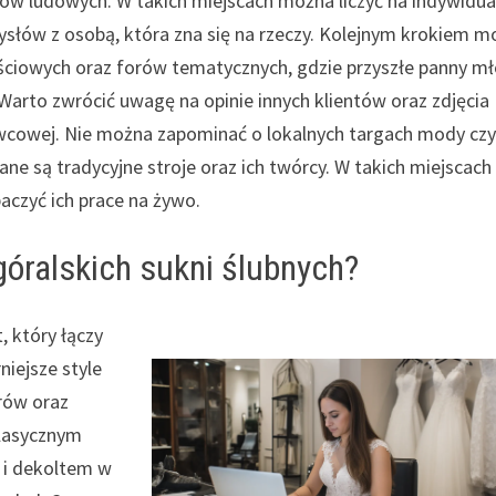
jów ludowych. W takich miejscach można liczyć na indywidua
słów z osobą, która zna się na rzeczy. Kolejnym krokiem m
ściowych oraz forów tematycznych, gdzie przyszłe panny m
Warto zwrócić uwagę na opinie innych klientów oraz zdjęcia
awcowej. Nie można zapominać o lokalnych targach mody cz
ne są tradycyjne stroje oraz ich twórcy. W takich miejscach
czyć ich prace na żywo.
 góralskich sukni ślubnych?
, który łączy
iejsze style
orów oraz
Klasycznym
 i dekoltem w