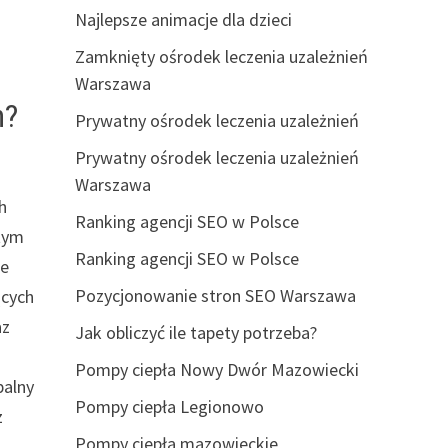
Najlepsze animacje dla dzieci
Zamknięty ośrodek leczenia uzależnień
Warszawa
h?
Prywatny ośrodek leczenia uzależnień
Prywatny ośrodek leczenia uzależnień
Warszawa
h
Ranking agencji SEO w Polsce
 tym
Ranking agencji SEO w Polsce
ze
Pozycjonowanie stron SEO Warszawa
ących
az
Jak obliczyć ile tapety potrzeba?
Pompy ciepła Nowy Dwór Mazowiecki
balny
Pompy ciepła Legionowo
z
Pompy ciepła mazowieckie