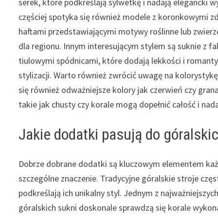
serek, które podkreślają sylwetkę i nadają elegancki w
częściej spotyka się również modele z koronkowymi z
haftami przedstawiającymi motywy roślinne lub zwier
dla regionu. Innym interesującym stylem są suknie z fa
tiulowymi spódnicami, które dodają lekkości i romant
stylizacji. Warto również zwrócić uwagę na kolorystykę 
się również odważniejsze kolory jak czerwień czy gran
takie jak chusty czy korale mogą dopełnić całość i nada
Jakie dodatki pasują do góralski
Dobrze dobrane dodatki są kluczowym elementem każdej
szczególne znaczenie. Tradycyjne góralskie stroje częs
podkreślają ich unikalny styl. Jednym z najważniejsz
góralskich sukni doskonale sprawdzą się korale wykon