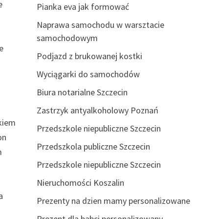
e
Pianka eva jak formować
Naprawa samochodu w warsztacie
samochodowym
e
Podjazd z brukowanej kostki
Wyciągarki do samochodów
Biura notarialne Szczecin
Zastrzyk antyalkoholowy Poznań
okiem
Przedszkole niepubliczne Szczecin
on
Przedszkola publiczne Szczecin
m
Przedszkole niepubliczne Szczecin
Nieruchomości Koszalin
a
Prezenty na dzien mamy personalizowane
Prezent dla babci personalizowany