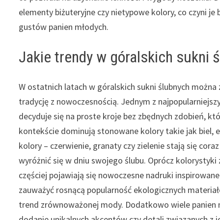
elementy biżuteryjne czy nietypowe kolory, co czyni j
gustów panien młodych.
Jakie trendy w góralskich sukni 
W ostatnich latach w góralskich sukni ślubnych można
tradycję z nowoczesnością. Jednym z najpopularniejsz
decyduje się na proste kroje bez zbędnych zdobień, kt
kontekście dominują stonowane kolory takie jak biel, 
kolory – czerwienie, granaty czy zielenie stają się co
wyróżnić się w dniu swojego ślubu. Oprócz kolorystyki
częściej pojawiają się nowoczesne nadruki inspirowan
zauważyć rosnącą popularność ekologicznych materiałó
trend zrównoważonej mody. Dodatkowo wiele panien mł
dodanie unikalnych akcentów czy detali związanych z ic