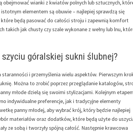
ą obejmować wianki z kwiatów polnych lub sztucznych, któr
ym istotnym elementem są obuwie – najlepiej sprawdzą się
 które będą pasować do całości stroju i zapewnią komfort
takich jak chusty czy szale wykonane z wełny lub lnu, któr
 szyciu góralskiej sukni ślubnej?
ga staranności i przemyślenia wielu aspektów. Pierwszym kr
uknię. Można to zrobić poprzez przeglądanie katalogów, str
anny młode dzielą się swoimi stylizacjami. Kolejnym etape
no indywidualne preferencje, jak i tradycyjne elementy
etkę panny młodej, aby wybrać krój, który będzie najlepiej
 wybór materiałów oraz dodatków, które będą użyte do uszyci
ały ze sobą i tworzyły spójną całość. Następnie krawcowa