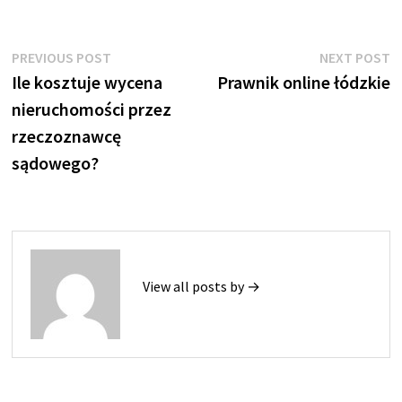
Nawigacja
Previous
N
PREVIOUS POST
NEXT POST
post:
p
Ile kosztuje wycena
Prawnik online łódzkie
wpisu
nieruchomości przez
rzeczoznawcę
sądowego?
View all posts by →