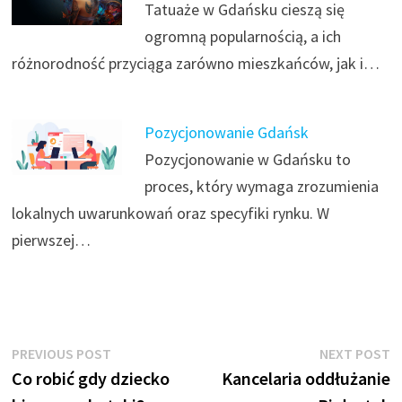
Tatuaże w Gdańsku cieszą się
ogromną popularnością, a ich
różnorodność przyciąga zarówno mieszkańców, jak i…
Pozycjonowanie Gdańsk
Pozycjonowanie w Gdańsku to
proces, który wymaga zrozumienia
lokalnych uwarunkowań oraz specyfiki rynku. W
pierwszej…
Nawigacja
Previous
N
PREVIOUS POST
NEXT POST
post:
p
Co robić gdy dziecko
Kancelaria oddłużanie
wpisu