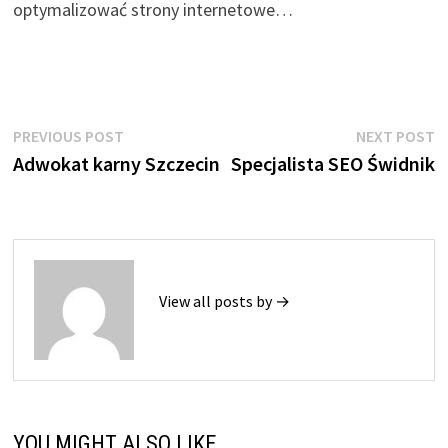
optymalizować strony internetowe…
Nawigacja
Previous
N
PREVIOUS POST
NEXT POST
post:
p
Adwokat karny Szczecin
Specjalista SEO Świdnik
wpisu
View all posts by →
YOU MIGHT ALSO LIKE