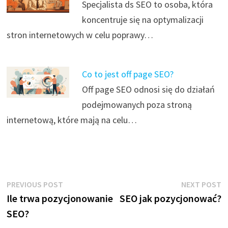
Specjalista ds SEO to osoba, która
koncentruje się na optymalizacji
stron internetowych w celu poprawy…
Co to jest off page SEO?
Off page SEO odnosi się do działań
podejmowanych poza stroną
internetową, które mają na celu…
Nawigacja
Previous
N
PREVIOUS POST
NEXT POST
post:
p
Ile trwa pozycjonowanie
SEO jak pozycjonować?
wpisu
SEO?