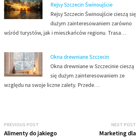
Rejsy Szczecin Świnoujście
Rejsy Szczecin Świnoujście cieszą się
dużym zainteresowaniem zarówno
wśród turystów, jak i mieszkańców regionu. Trasa…
Okna drewniane Szczecin
Okna drewniane w Szczecinie cieszą
się dużym zainteresowaniem ze
względu na swoje liczne zalety. Przede…
Nawigacja
Previous
N
PREVIOUS POST
NEXT POST
post:
p
Alimenty do jakiego
Marketing dla
wpisu