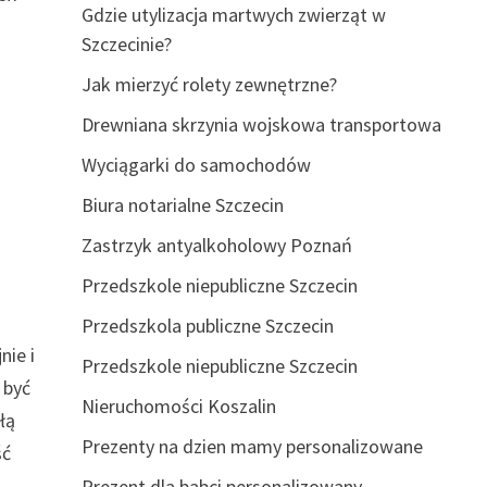
Gdzie utylizacja martwych zwierząt w
Szczecinie?
Jak mierzyć rolety zewnętrzne?
Drewniana skrzynia wojskowa transportowa
Wyciągarki do samochodów
Biura notarialne Szczecin
Zastrzyk antyalkoholowy Poznań
Przedszkole niepubliczne Szczecin
Przedszkola publiczne Szczecin
nie i
Przedszkole niepubliczne Szczecin
 być
Nieruchomości Koszalin
łą
Prezenty na dzien mamy personalizowane
ść
Prezent dla babci personalizowany