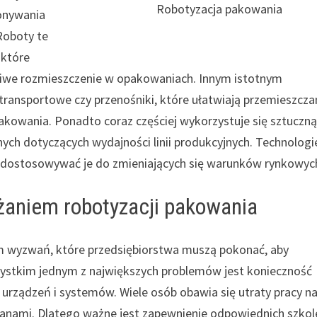
Robotyzacja pakowania
onywania
Roboty te
 które
ściwe rozmieszczenie w opakowaniach. Innym istotnym
ransportowe czy przenośniki, które ułatwiają przemieszcza
owania. Ponadto coraz częściej wykorzystuje się sztuczn
nych dotyczących wydajności linii produkcyjnych. Technologi
 dostosowywać je do zmieniających się warunków rynkowyc
żaniem robotyzacji pakowania
em wyzwań, które przedsiębiorstwa muszą pokonać, aby
ystkim jednym z największych problemów jest konieczność
urządzeń i systemów. Wiele osób obawia się utraty pracy n
anami. Dlatego ważne jest zapewnienie odpowiednich szko