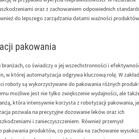
ed uszkodzeniami oraz z zachowaniem odpowiednich standar
również do lepszego zarządzania datami ważności produktów
zacji pakowania
branżach, co świadczy o jej wszechstronności i efektywnośc
in, w której automatyzacja odgrywa kluczową rolę. W zakła
ci roboty są wykorzystywane do pakowania różnych produk
temu możliwe jest nie tylko zwiększenie wydajności, ale takż
anżą, która intensywnie korzysta z robotyzacji pakowania, j
cja pozwala na precyzyjne dozowanie leków oraz ich
szkodzeniami i zanieczyszczeniem. Również przemysł
o pakowania produktów, co pozwala na zachowanie wysoki