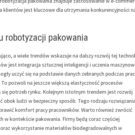
e robotyzacja pakowania znajduje zastosowanie w e-commer
 klientów jest kluczowe dla utrzymania konkurencyjności n
ju robotyzacji pakowania
jąco, a wiele trendów wskazuje na dalszy rozwój tej technol
w jest integracja sztucznej inteligencji i uczenia maszyno
gły uczyć się na podstawie danych zebranych podczas prac
 To pozwoli na jeszcze większą elastyczność procesów
się potrzeb rynku. Kolejnym istotnym trendem jest rozwój
 obok ludzi w bezpieczny sposób. Tego rodzaju rozwiązani
prawić komfort pracy pracowników. Warto również zwrócić
h w kontekście pakowania. Firmy będą coraz częściej
 oraz wykorzystanie materiałów biodegradowalnych w