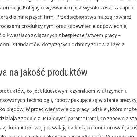
sformacji. Kolejnym wyzwaniem jest wysoki koszt zakupu i
erą dla mniejszych firm. Przedsiębiorstwa muszą również
procesami produkcyjnymi oraz zapewnienie odpowiedniej
ać o kwestiach związanych z bezpieczeństwem pracy –
orm i standardów dotyczących ochrony zdrowia i życia
wa na jakość produktów
produktów, co jest kluczowym czynnikiem w utrzymaniu
sowanych technologii, roboty pakujące są w stanie precyzyj
ko błędów. W przeciwieństwie do pracy ludzkiej, która może
działają zgodnie z ustalonymi parametrami, co zapewnia sta
zji komputerowej pozwalają na bieżąco monitorować jako
kcję w przypadku wykrycia nieprawidłowości. W rezultacie