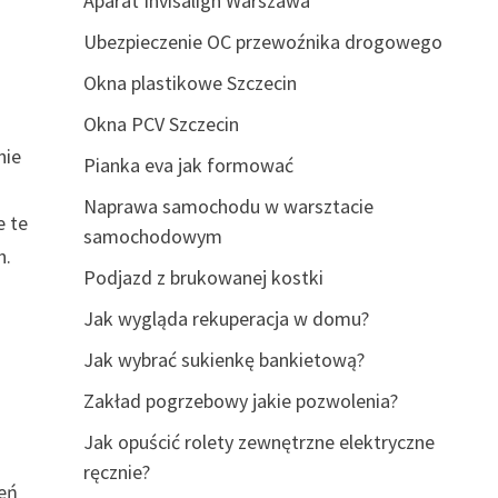
Aparat Invisalign Warszawa
Ubezpieczenie OC przewoźnika drogowego
Okna plastikowe Szczecin
Okna PCV Szczecin
nie
Pianka eva jak formować
ą
Naprawa samochodu w warsztacie
e te
samochodowym
h.
Podjazd z brukowanej kostki
Jak wygląda rekuperacja w domu?
Jak wybrać sukienkę bankietową?
Zakład pogrzebowy jakie pozwolenia?
Jak opuścić rolety zewnętrzne elektryczne
a
ręcznie?
leń