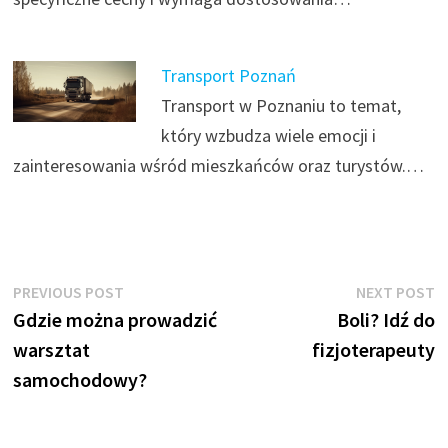
Transport Poznań
Transport w Poznaniu to temat,
który wzbudza wiele emocji i
zainteresowania wśród mieszkańców oraz turystów.…
Nawigacja
Previous
N
PREVIOUS POST
NEXT POST
post:
p
Gdzie można prowadzić
Boli? Idź do
wpisu
warsztat
fizjoterapeuty
samochodowy?