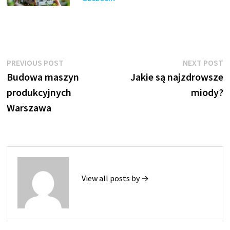
Nawigacja
Previous
N
PREVIOUS POST
NEXT POST
post:
p
Budowa maszyn
Jakie są najzdrowsze
wpisu
produkcyjnych
miody?
Warszawa
View all posts by →