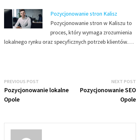
Pozycjonowanie stron Kalisz
Pozycjonowanie stron w Kaliszu to
proces, który wymaga zrozumienia
lokalnego rynku oraz specyficznych potrzeb klientów.…
Nawigacja
Previous
N
PREVIOUS POST
NEXT POST
post:
p
Pozycjonowanie lokalne
Pozycjonowanie SEO
wpisu
Opole
Opole