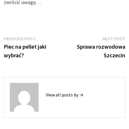
zwrócić uwagę…
Nawigacja
Previous
N
PREVIOUS POST
NEXT POST
post:
p
Piec na pellet jaki
Sprawa rozwodowa
wpisu
wybrać?
Szczecin
View all posts by →