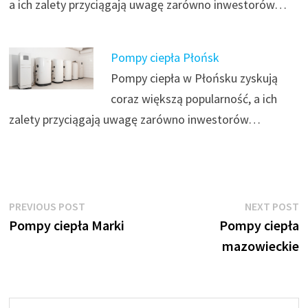
a ich zalety przyciągają uwagę zarówno inwestorów…
Pompy ciepła Płońsk
Pompy ciepła w Płońsku zyskują
coraz większą popularność, a ich
zalety przyciągają uwagę zarówno inwestorów…
Nawigacja
Previous
N
PREVIOUS POST
NEXT POST
post:
p
Pompy ciepła Marki
Pompy ciepła
wpisu
mazowieckie