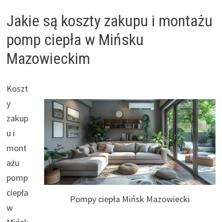
Jakie są koszty zakupu i montażu
pomp ciepła w Mińsku
Mazowieckim
Koszt
y
zakup
u i
mont
ażu
pomp
ciepła
Pompy ciepła Mińsk Mazowiecki
w