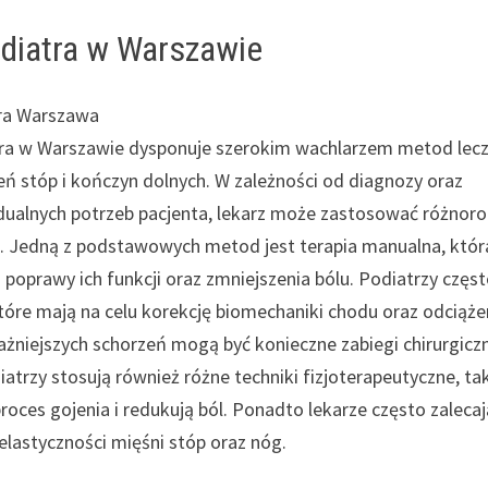
odiatra w Warszawie
ra Warszawa
ra w Warszawie dysponuje szerokim wachlarzem metod lecz
eń stóp i kończyn dolnych. W zależności od diagnozy oraz
dualnych potrzeb pacjenta, lekarz może zastosować różnor
e. Jedną z podstawowych metod jest terapia manualna, któr
 poprawy ich funkcji oraz zmniejszenia bólu. Podiatrzy częs
óre mają na celu korekcję biomechaniki chodu oraz odciąże
żniejszych schorzeń mogą być konieczne zabiegi chirurgicz
iatrzy stosują również różne techniki fizjoterapeutyczne, ta
roces gojenia i redukują ból. Ponadto lekarze często zalecaj
 elastyczności mięśni stóp oraz nóg.