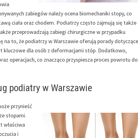
owia
konywanych zabiegów należy ocena biomechaniki stopy, co
awą ciała oraz chodem. Podiatrzy często zajmują się także
także przeprowadzają zabiegi chirurgiczne w przypadku
ę na to, że podiatrzy w Warszawie oferują porady dotycząc
t kluczowe dla osób z deformacjami stóp. Dodatkowo,
 oraz operacjach, co znacząco przyspiesza proces powrotu do
ug podiatry w Warszawie
może przynieść
 ze stopami.
st właściwa
czucia i