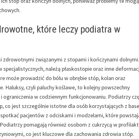
ich stóp oraz kończyn dolnych, ponieważ problemy te mog
uchowych.
rowotne, które leczy podiatra w
i zdrowotnymi związanymi z stopami i kończynami dolnymi
w specjalistycznych, należą płaskostopie oraz inne deformac
tóre może prowadzić do bólu w obrębie stóp, kolan oraz
ne. Haluksy, czyli paluchy koślawe, to kolejny powszechny
 ograniczenia w codziennym funkcjonowaniu. Podiatrzy cz
p, co jest szczególnie istotne dla osób korzystających z ba
 spotkać pacjentów z odciskami i modzelami, które powstaj
 Podiatrzy pomagają również osobom z cukrzycą w profilak
yniowymi, co jest kluczowe dla zachowania zdrowia stóp.