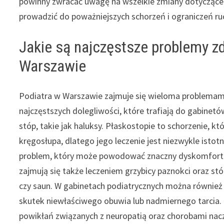
powinny zwracać uwagę na wszelkie zmiany dotyczące 
prowadzić do poważniejszych schorzeń i ograniczeń r
Jakie są najczęstsze problemy zd
Warszawie
Podiatra w Warszawie zajmuje się wieloma problemam
najczęstszych dolegliwości, które trafiają do gabinetó
stóp, takie jak haluksy. Płaskostopie to schorzenie, k
kręgosłupa, dlatego jego leczenie jest niezwykle istot
problem, który może powodować znaczny dyskomfort i
zajmują się także leczeniem grzybicy paznokci oraz stó
czy saun. W gabinetach podiatrycznych można również
skutek niewłaściwego obuwia lub nadmiernego tarcia.
powikłań związanych z neuropatią oraz chorobami nacz