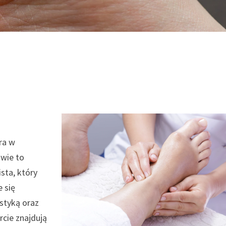
ra w
wie to
ista, który
e się
styką oraz
rcie znajdują