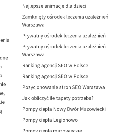
Najlepsze animacje dla dzieci
Zamknięty ośrodek leczenia uzależnień
Warszawa
Prywatny ośrodek leczenia uzależnień
enia
Prywatny ośrodek leczenia uzależnień
Warszawa
odne
Ranking agencji SEO w Polsce
a
to
Ranking agencji SEO w Polsce
nie
Pozycjonowanie stron SEO Warszawa
ne,
Jak obliczyć ile tapety potrzeba?
kie
Pompy ciepła Nowy Dwór Mazowiecki
ą
Pompy ciepła Legionowo
Pompy ciepła mazowieckie