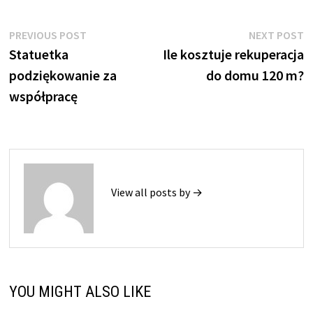
Nawigacja
Previous
N
PREVIOUS POST
NEXT POST
post:
p
Statuetka
Ile kosztuje rekuperacja
wpisu
podziękowanie za
do domu 120 m?
współpracę
View all posts by →
YOU MIGHT ALSO LIKE