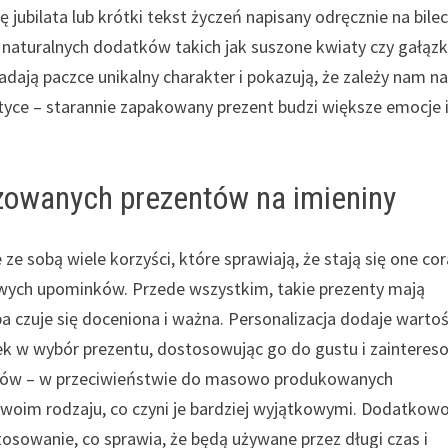
bilata lub krótki tekst życzeń napisany odręcznie na bilec
 naturalnych dodatków takich jak suszone kwiaty czy gałązk
adają paczce unikalny charakter i pokazują, że zależy nam n
yce – starannie zapakowany prezent budzi większe emocje 
izowanych prezentów na imieniny
e sobą wiele korzyści, które sprawiają, że stają się one co
wych upominków. Przede wszystkim, takie prezenty mają
 czuje się doceniona i ważna. Personalizacja dodaje wartoś
łek w wybór prezentu, dostosowując go do gustu i zaintere
runków – w przeciwieństwie do masowo produkowanych
woim rodzaju, co czyni je bardziej wyjątkowymi. Dodatkowo
osowanie, co sprawia, że będą używane przez długi czas i