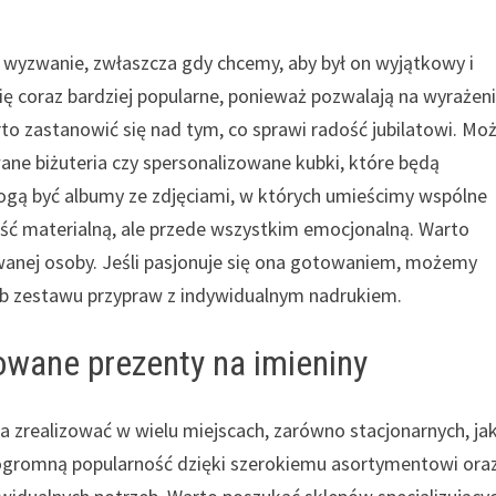
 wyzwanie, zwłaszcza gdy chcemy, aby był on wyjątkowy i
się coraz bardziej popularne, ponieważ pozwalają na wyrażen
to zastanowić się nad tym, co sprawi radość jubilatowi. M
ane biżuteria czy spersonalizowane kubki, które będą
gą być albumy ze zdjęciami, w których umieścimy wspólne
ść materialną, ale przede wszystkim emocjonalną. Warto
anej osoby. Jeśli pasjonuje się ona gotowaniem, możemy
lub zestawu przypraw z indywidualnym nadrukiem.
owane prezenty na imieniny
zrealizować w wielu miejscach, zarówno stacjonarnych, jak
y ogromną popularność dzięki szerokiemu asortymentowi ora