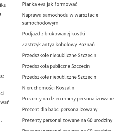
Pianka eva jak formować
iku
i
Naprawa samochodu w warsztacie
a
samochodowym
i
Podjazd z brukowanej kostki
Zastrzyk antyalkoholowy Poznań
Przedszkole niepubliczne Szczecin
Przedszkola publiczne Szczecin
raz
Przedszkole niepubliczne Szczecin
Nieruchomości Koszalin
ci
Prezenty na dzien mamy personalizowane
sowań
Prezent dla babci personalizowany
,
Prezenty personalizowane na 60 urodziny
Prezenty personalizowane na 60 urodziny