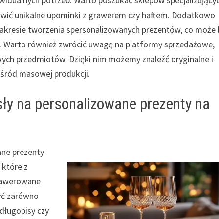
idualnych potrzeb. Warto poszukać sklepów specjalizujący
ówić unikalne upominki z grawerem czy haftem. Dodatkowo
 zakresie tworzenia spersonalizowanych prezentów, co może 
. Warto również zwrócić uwagę na platformy sprzedażowe,
wych przedmiotów. Dzięki nim możemy znaleźć oryginalne i
ośród masowej produkcji.
sły na personalizowane prezenty na
ane prezenty
 które z
Grawerowane
być zarówno
 długopisy czy