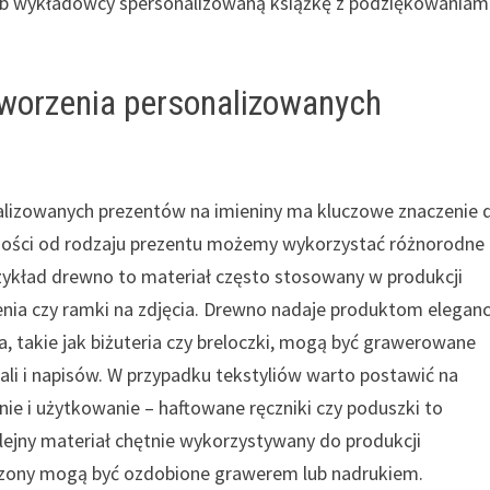
b wykładowcy spersonalizowaną książkę z podziękowaniami
 tworzenia personalizowanych
lizowanych prezentów na imieniny ma kluczowe znaczenie 
ności od rodzaju prezentu możemy wykorzystać różnorodne
rzykład drewno to materiał często stosowany w produkcji
nia czy ramki na zdjęcia. Drewno nadaje produktom eleganc
a, takie jak biżuteria czy breloczki, mogą być grawerowane
li i napisów. W przypadku tekstyliów warto postawić na
anie i użytkowanie – haftowane ręczniki czy poduszki to
lejny materiał chętnie wykorzystywany do produkcji
wazony mogą być ozdobione grawerem lub nadrukiem.