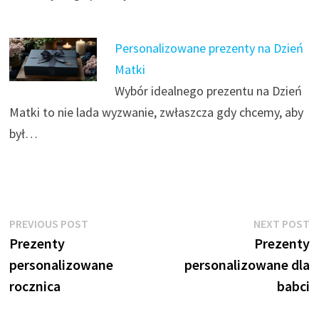
Personalizowane prezenty na Dzień
Matki
Wybór idealnego prezentu na Dzień
Matki to nie lada wyzwanie, zwłaszcza gdy chcemy, aby
był…
Nawigacja
Previous
N
PREVIOUS POST
NEXT POST
post:
p
Prezenty
Prezenty
wpisu
personalizowane
personalizowane dla
rocznica
babci