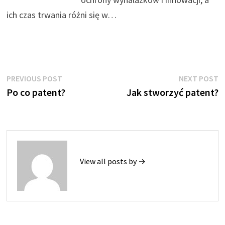
ich czas trwania różni się w…
Nawigacja
Previous
N
PREVIOUS POST
NEXT POST
post:
p
Po co patent?
Jak stworzyć patent?
wpisu
View all posts by →