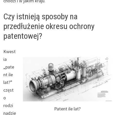
chodzi i w jakim kraju.
Czy istnieją sposoby na
przedłużenie okresu ochrony
patentowej?
Kwest
ia
„pate
nt ile
lat?”
częst
o
rodzi
Patent ile lat?
nadzie