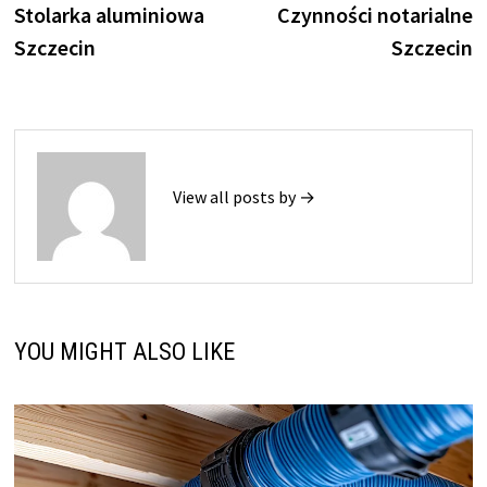
post:
p
Stolarka aluminiowa
Czynności notarialne
wpisu
Szczecin
Szczecin
View all posts by →
YOU MIGHT ALSO LIKE