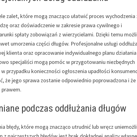
ele zalet, które mogą znacząco ułatwić proces wychodzenia 
edzę oraz doświadczenie w zakresie prawa cywilnego i
runki spłaty zobowiązań z wierzycielami. Dzięki temu możl
nawet umorzenia części długów. Profesjonalne usługi oddłuż
ej klienta oraz opracowanie indywidualnego planu działania
owo specjaliści mogą pomóc w przygotowaniu niezbędnych
w przypadku konieczności ogłoszenia upadłości konsumenc
ść, że jego sprawa zostanie odpowiednio poprowadzona i że
m prawem.
łniane podczas oddłużania długów
a błędy, które mogą znacząco utrudnić lub wręcz uniemożl
m z najczęstszych błędów jest brak dokładnej analizy własne