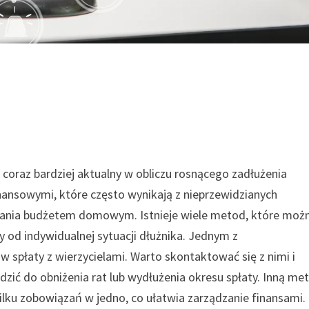
 coraz bardziej aktualny w obliczu rosnącego zadłużenia
nansowymi, które często wynikają z nieprzewidzianych
dzania budżetem domowym. Istnieje wiele metod, które moż
y od indywidualnej sytuacji dłużnika. Jednym z
 spłaty z wierzycielami. Warto skontaktować się z nimi i
zić do obniżenia rat lub wydłużenia okresu spłaty. Inną me
kilku zobowiązań w jedno, co ułatwia zarządzanie finansami.