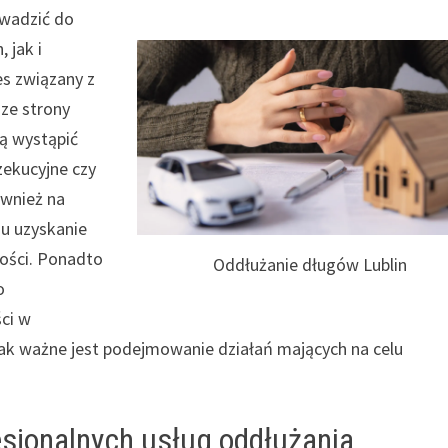
owadzić do
 jak i
es związany z
ze strony
ą wystąpić
zekucyjne czy
ównież na
u uzyskanie
ości. Ponadto
Oddłużanie długów Lublin
o
ci w
 tak ważne jest podejmowanie działań mających na celu
esjonalnych usług oddłużania