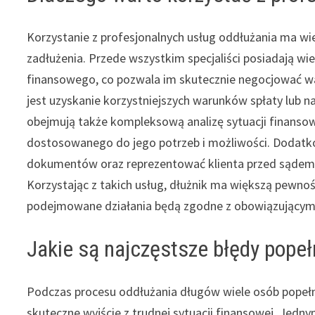
Korzystanie z profesjonalnych usług oddłużania ma wi
zadłużenia. Przede wszystkim specjaliści posiadają wi
finansowego, co pozwala im skutecznie negocjować wa
jest uzyskanie korzystniejszych warunków spłaty lub 
obejmują także kompleksową analizę sytuacji finansow
dostosowanego do jego potrzeb i możliwości. Dodatk
dokumentów oraz reprezentować klienta przed sądem 
Korzystając z takich usług, dłużnik ma większą pewno
podejmowane działania będą zgodne z obowiązujący
Jakie są najczęstsze błędy pope
Podczas procesu oddłużania długów wiele osób popełni
skuteczne wyjście z trudnej sytuacji finansowej. Jedny