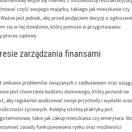
sumenckiej wiąże się również z możliwością restrukturyzacj
chować część swojego majątku, takiego jak mieszkanie czy
 Ważne jest jednak, aby przed podjęciem decyzji o ogłoszeni
ym się w tej dziedzinie, który pomoże w przygotowaniu
y proces sądowy.
kresie zarządzania finansami
t unikania problemów związanych z zadłużeniem oraz osiąg
cesie jest stworzenie budżetu domowego, który pozwoli na
, aby regularnie analizować swoje przychody i wydatki ora
liczności życiowych. Kolejną istotną praktyką jest
ugoterminowe, takie jak zakup mieszkania czy emerytura. W
 rozumieć zasady funkcjonowania rynku oraz możliwości