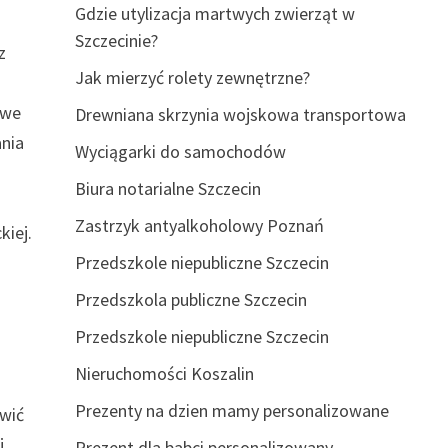
Gdzie utylizacja martwych zwierząt w
Szczecinie?
z
Jak mierzyć rolety zewnętrzne?
iwe
Drewniana skrzynia wojskowa transportowa
ania
Wyciągarki do samochodów
Biura notarialne Szczecin
Zastrzyk antyalkoholowy Poznań
kiej.
Przedszkole niepubliczne Szczecin
Przedszkola publiczne Szczecin
Przedszkole niepubliczne Szczecin
Nieruchomości Koszalin
Prezenty na dzien mamy personalizowane
iwić
j
Prezent dla babci personalizowany