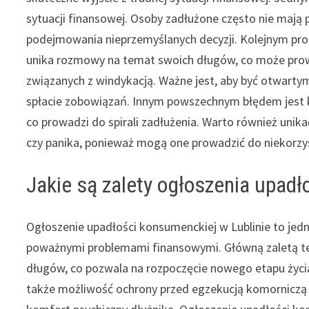
sytuacji finansowej. Osoby zadłużone często nie mają
podejmowania nieprzemyślanych decyzji. Kolejnym pro
unika rozmowy na temat swoich długów, co może prow
związanych z windykacją. Ważne jest, aby być otwartym
spłacie zobowiązań. Innym powszechnym błędem jest k
co prowadzi do spirali zadłużenia. Warto również unik
czy panika, ponieważ mogą one prowadzić do niekorz
Jakie są zalety ogłoszenia upadł
Ogłoszenie upadłości konsumenckiej w Lublinie to jedn
poważnymi problemami finansowymi. Główną zaletą teg
długów, co pozwala na rozpoczęcie nowego etapu życia
także możliwość ochrony przed egzekucją komorniczą o