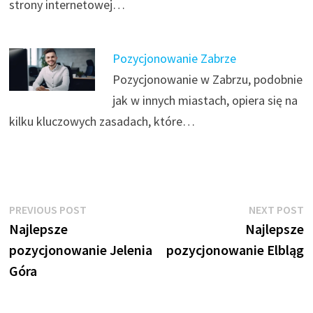
strony internetowej…
Pozycjonowanie Zabrze
Pozycjonowanie w Zabrzu, podobnie
jak w innych miastach, opiera się na
kilku kluczowych zasadach, które…
Nawigacja
Previous
N
PREVIOUS POST
NEXT POST
post:
p
Najlepsze
Najlepsze
wpisu
pozycjonowanie Jelenia
pozycjonowanie Elbląg
Góra