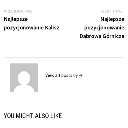
Nawigacja
Previous
N
PREVIOUS POST
NEXT POST
post:
p
Najlepsze
Najlepsze
wpisu
pozycjonowanie Kalisz
pozycjonowanie
Dąbrowa Górnicza
View all posts by →
YOU MIGHT ALSO LIKE