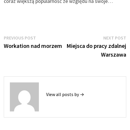
coraz większą popularność ze względu na swoje…
Nawigacja
Previous
N
PREVIOUS POST
NEXT POST
post:
p
Workation nad morzem
Miejsca do pracy zdalnej
wpisu
Warszawa
View all posts by →