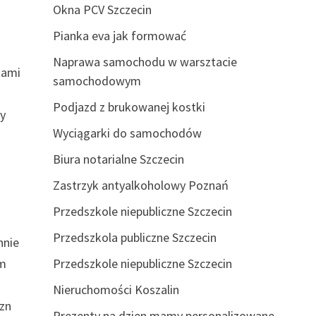
Okna PCV Szczecin
Pianka eva jak formować
Naprawa samochodu w warsztacie
tami
samochodowym
Podjazd z brukowanej kostki
cy
Wyciągarki do samochodów
Biura notarialne Szczecin
Zastrzyk antyalkoholowy Poznań
Przedszkole niepubliczne Szczecin
Przedszkola publiczne Szczecin
hnie
Przedszkole niepubliczne Szczecin
ym
Nieruchomości Koszalin
izn
Prezenty na dzien mamy personalizowane