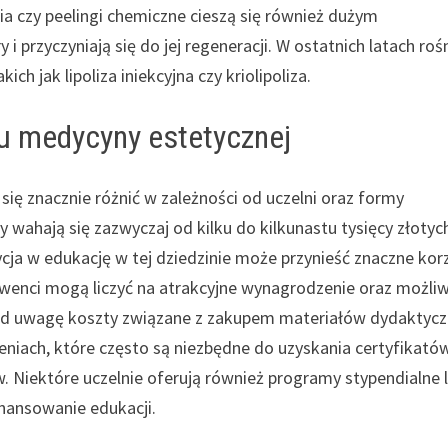
ia czy peelingi chemiczne cieszą się również dużym
 przyczyniają się do jej regeneracji. W ostatnich latach roś
h jak lipoliza iniekcyjna czy kriolipoliza.
su medycyny estetycznej
ię znacznie różnić w zależności od uczelni oraz formy
wahają się zazwyczaj od kilku do kilkunastu tysięcy złotyc
ycja w edukację w tej dziedzinie może przynieść znaczne kor
lwenci mogą liczyć na atrakcyjne wynagrodzenie oraz możli
od uwagę koszty związane z zakupem materiałów dydaktyc
niach, które często są niezbędne do uzyskania certyfikató
 Niektóre uczelnie oferują również programy stypendialne 
inansowanie edukacji.