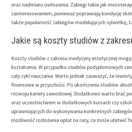
oraz nadmiaru owłosienia. Zabiegi takie jak mezoterap
zainteresowaniem, ponieważ poprawiają kondycję skóry i
także popularność zabiegów modelujących sylwetkę, takic
Jakie są koszty studiów z zakre
Koszty studiów z zakresu medycyny estetycznej mogą s
kształcenia. W przypadku studiów podyplomowych ceny 
cały cykl nauczania. Warto jednak zauważyć, że inwest
finansowe w przyszłości. Po ukończeniu studiów abso
rozwoju kariery zawodowej. Dodatkowo warto brać p
oraz uczestnictwem w dodatkowych kursach czy szkole
uprawniających do wykonywania konkretnych zabiegów.
możliwość rozłożenia opłat na raty, co może ułatwić f