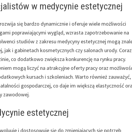
cjalistów w medycynie estetycznej
rozwija się bardzo dynamicznie i oferuje wiele możliwości
iegami poprawiającymi wygląd, wzrasta zapotrzebowanie na
olwenci studiów z zakresu medycyny estetycznej mogą znal
, jak i gabinetach kosmetycznych czy salonach urody. Coraz
edzinie, co dodatkowo zwiększa konkurencję na rynku pracy.
eniem mogą liczyć na atrakcyjne oferty pracy oraz możliwoś
datkowych kursach i szkoleniach. Warto również zauważyć,
iałalności gospodarczej, co daje im większą elastyczność or
ry zawodowej.
ycynie estetycznej
woluuje i dostosowuje się do zmieniających się potrzeb