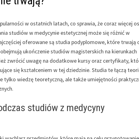
le trwają?
ularności w ostatnich latach, co sprawia, że coraz więcej o
ania studiów w medycynie estetycznej może się różnić w
najczęściej oferowane są studia podyplomowe, które trwają 
 obejmują ukończenie studiów magisterskich na kierunkach
eż zwrócić uwagę na dodatkowe kursy oraz certyfikaty, któ
ące się kształceniem w tej dziedzinie. Studia te łączą teori
e tylko wiedzę teoretyczną, ale także umiejętności praktycz
znych.
odczas studiów z medycyny
ki wachlarz przedmiotów, które mają na celu przygotowani