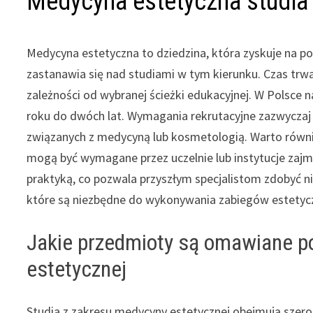
Medycyna estetyczna studia i
Medycyna estetyczna to dziedzina, która zyskuje na pop
zastanawia się nad studiami w tym kierunku. Czas trw
zależności od wybranej ścieżki edukacyjnej. W Polsce 
roku do dwóch lat. Wymagania rekrutacyjne zazwyczaj
związanych z medycyną lub kosmetologią. Warto równi
mogą być wymagane przez uczelnie lub instytucje zajmuj
praktyką, co pozwala przyszłym specjalistom zdobyć ni
które są niezbędne do wykonywania zabiegów estetyc
Jakie przedmioty są omawiane p
estetycznej
Studia z zakresu medycyny estetycznej obejmują szero