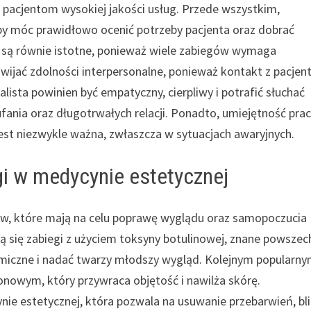
pacjentom wysokiej jakości usług. Przede wszystkim,
 aby móc prawidłowo ocenić potrzeby pacjenta oraz dobrać
 są równie istotne, ponieważ wiele zabiegów wymaga
wijać zdolności interpersonalne, ponieważ kontakt z pacjen
lista powinien być empatyczny, cierpliwy i potrafić słuchać
fania oraz długotrwałych relacji. Ponadto, umiejętność pra
est niezwykle ważna, zwłaszcza w sytuacjach awaryjnych.
gi w medycynie estetycznej
ów, które mają na celu poprawę wyglądu oraz samopoczucia
ą się zabiegi z użyciem toksyny botulinowej, znane powszec
miczne i nadać twarzy młodszy wygląd. Kolejnym popularn
nowym, który przywraca objętość i nawilża skórę.
e estetycznej, która pozwala na usuwanie przebarwień, bl