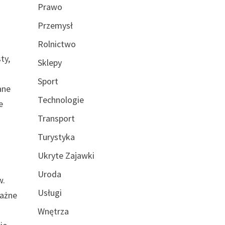
Prawo
Przemysł
Rolnictwo
ty,
Sklepy
Sport
ane
Technologie
e
Transport
Turystyka
Ukryte Zajawki
Uroda
w.
Usługi
ważne
Wnętrza