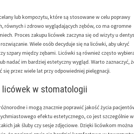
orcelany lub kompozytu, które są stosowane w celu poprawy
ych, równych i zdrowo wyglądających zębów, co ma ogromne
iech. Proces zakupu licówek zaczyna się od wizyty u dentys
ozwiązanie. Wiele osób decyduje się na licówki, aby ukryć
 czy szpary między zębami. Licówki są również często wybier
lub nadać im bardziej estetyczny wygląd. Warto zaznaczyć, ż
ię przez wiele lat przy odpowiedniej pielęgnacji.
 licówek w stomatologii
 różnorodne i mogą znacznie poprawić jakość życia pacjentó
atychmiastowego efektu estetycznego, co jest szczególnie 
akich jak śluby czy sesje zdjęciowe. Dzięki licówkom można