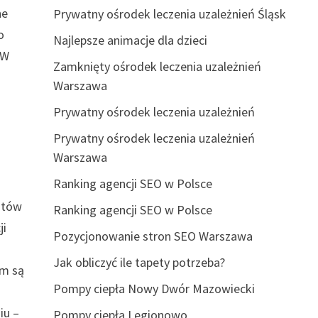
ne
Prywatny ośrodek leczenia uzależnień Śląsk
o
Najlepsze animacje dla dzieci
 W
Zamknięty ośrodek leczenia uzależnień
Warszawa
Prywatny ośrodek leczenia uzależnień
Prywatny ośrodek leczenia uzależnień
Warszawa
Ranking agencji SEO w Polsce
ntów
Ranking agencji SEO w Polsce
ji
Pozycjonowanie stron SEO Warszawa
Jak obliczyć ile tapety potrzeba?
em są
Pompy ciepła Nowy Dwór Mazowiecki
iu –
Pompy ciepła Legionowo