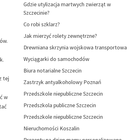
Gdzie utylizacja martwych zwierząt w
Szczecinie?
Co robi szklarz?
Jak mierzyć rolety zewnętrzne?
tów.
Drewniana skrzynia wojskowa transportowa
Wyciągarki do samochodów
k.
Biura notarialne Szczecin
 tej
Zastrzyk antyalkoholowy Poznań
Przedszkole niepubliczne Szczecin
ić w
Przedszkola publiczne Szczecin
tać
Przedszkole niepubliczne Szczecin
Nieruchomości Koszalin
Prezenty na dzien mamy personalizowane