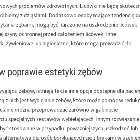
stawowych problemów zdrowotnych. Licówki nie będą skutecz
ją problemy z dziąsłami. Dodatkowo osoby mające tendencję d
rzytania zębami, mogą być narażone na uszkodzenie licówek.
ej szyny ochronnej przed założeniem licówek. Inne
 żywieniowe lub higieniczne, które mogą prowadzić do
 w poprawie estetyki zębów
glądu zębów, istnieją także inne opcje dostępne dla pacje
ą z nich jest wybielanie zębów, które może pomóc w redukc
bielanie można przeprowadzać zarówno w gabinecie
yciu specjalnych zestawów wybielających. Innym rozwiązani
ą być stosowane w przypadku poważniejszych uszkodzeń lub
a alternatywa dla osób borykających się z brakami w uzębien