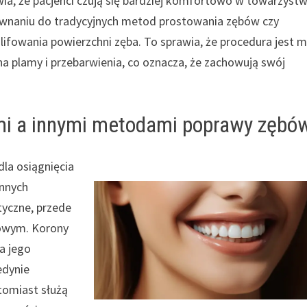
ia, że pacjenci czują się bardziej komfortowo w towarzystw
równaniu do tradycyjnych metod prostowania zębów czy
lifowania powierzchni zęba. To sprawia, że procedura jest m
na plamy i przebarwienia, co oznacza, że zachowują swój
ami a innymi metodami poprawy zębó
la osiągnięcia
innych
tyczne, przede
cowym. Korony
a jego
edynie
tomiast służą