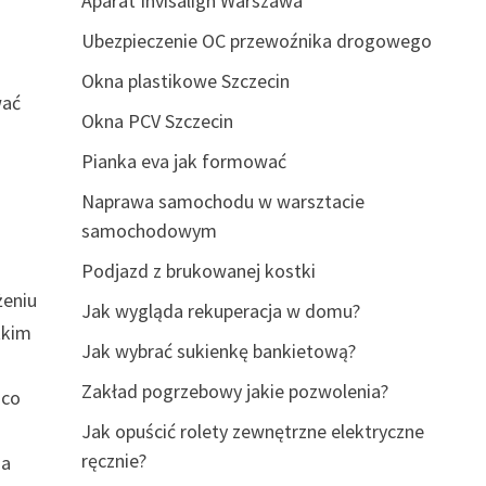
Aparat Invisalign Warszawa
Ubezpieczenie OC przewoźnika drogowego
Okna plastikowe Szczecin
wać
Okna PCV Szczecin
Pianka eva jak formować
Naprawa samochodu w warsztacie
samochodowym
Podjazd z brukowanej kostki
żeniu
Jak wygląda rekuperacja w domu?
tkim
Jak wybrać sukienkę bankietową?
a
Zakład pogrzebowy jakie pozwolenia?
 co
Jak opuścić rolety zewnętrzne elektryczne
ręcznie?
na