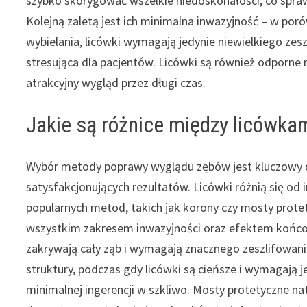
szybko skorygować wszelkie niedoskonałości, co spraw
Kolejną zaletą jest ich minimalna inwazyjność – w po
wybielania, licówki wymagają jedynie niewielkiego zesz
stresująca dla pacjentów. Licówki są również odporne 
atrakcyjny wygląd przez długi czas.
Jakie są różnice między licówk
Wybór metody poprawy wyglądu zębów jest kluczowy d
satysfakcjonujących rezultatów. Licówki różnią się od 
popularnych metod, takich jak korony czy mosty prote
wszystkim zakresem inwazyjności oraz efektem koń
zakrywają cały ząb i wymagają znacznego zeszlifowani
struktury, podczas gdy licówki są cieńsze i wymagają j
minimalnej ingerencji w szkliwo. Mosty protetyczne na