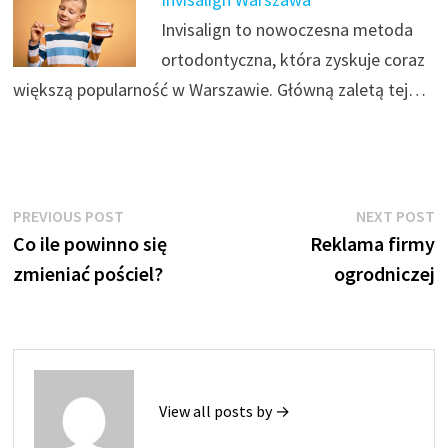
Invisalign to nowoczesna metoda
ortodontyczna, która zyskuje coraz
większą popularność w Warszawie. Główną zaletą tej…
Nawigacja
Previous
N
PREVIOUS POST
NEXT POST
post:
p
Co ile powinno się
Reklama firmy
wpisu
zmieniać pościel?
ogrodniczej
View all posts by →