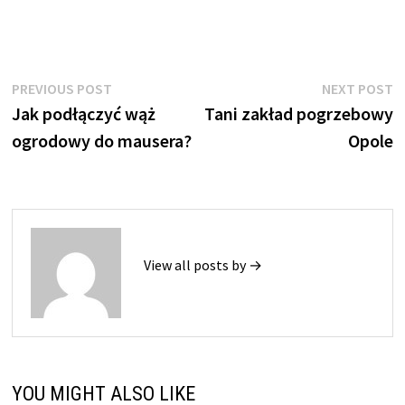
Nawigacja
Previous
N
PREVIOUS POST
NEXT POST
post:
p
Jak podłączyć wąż
Tani zakład pogrzebowy
wpisu
ogrodowy do mausera?
Opole
View all posts by →
YOU MIGHT ALSO LIKE